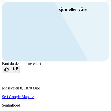
Har du spørsmål om ventilasjon eller våre
produkter?
Ring oss
Byggevare- og boligprodusentkunder
+47 69 81 00 10
VVS
+47 69 81 00 70
Man-fre: 08:00 - 14:00
Kontakt oss
Fant du det du lette etter?
Moseveien 8, 1870 Ørje
Se i Google Maps ↗
Sentralbord