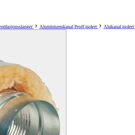
entilasjonsslanger
Aluminiumskanal Proff isolert
Alukanal isole