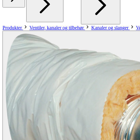
Produkter
Ventiler, kanaler og tilbehør
Kanaler og slanger
V