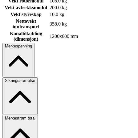
Vekt rotormodul
108.0 kg
Vekt avtrekksmodul
200.0 kg
Vekt styreskap
10.0 kg
Nettovekt
358.0 kg
inntransport
Kanaltilkobling
1200x600 mm
(dimensjon)
Merkespenning
Sikringsstørrelse
Merkestrøm total