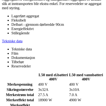
slik at inntransporten blir ekstra enkel. For reservedeler se aggregat
med styring.
Lagerført aggregat
Fleksibelt
Delbart - gjennom dørbredde 90cm
Energieffektivt
Stillegående
Tekniske data
Tekniske data
Film
Dokumentasjon
Tilbehør
Reservedeler
L50 med el.batteri
L50 med vannbatteri
400V
400V
Merkespenning
400 V
400 V
Sikringsstørrelse
3x32A
3x10A
Merkestrøm total
27.5 A
7.0 A
Merkeeffekt total
18900 W
4900 W
Merkeeffekt