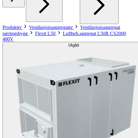
Produkter
Ventilasjonsaggregater
Ventilasjonsaggregat
næringsbygg
Flexit L50
Luftbeh.aggregat L50R CS2000
400V
Utgått