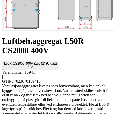
Luftbeh.aggregat L50R
CS2000 400V
L50R CS2000 400V (15941) (Utgått)
Varenummer: 15941
|
GTIN: 7023670159413
Ventilasjonsaggregatet leveres som høyrevariant, men kan enkelt
bygges om på plass til venstrevariant. Varmebatteri skiftes enkelt fra
el til vann - og motsatt - ved behov. Denne muligheten for
ombygging på plass gir full fleksibilitet og sparte kostnader ved
eventuell feilbestilling eller ved endringer i prosjektet. Flexit L50 R
lagerføres på fabrikk hos Flexit og har dermed kort leveringstid.
Aggregatet er energieffektivt og stillegående. Aggregatet er delbart