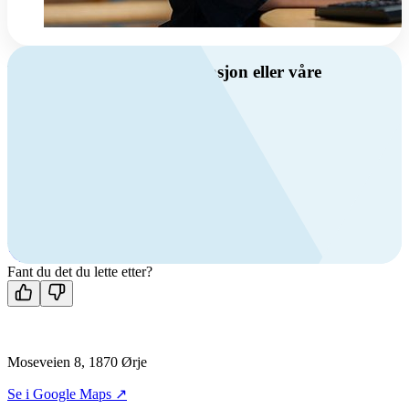
Har du spørsmål om ventilasjon eller våre
produkter?
Ring oss
Byggevare- og boligprodusentkunder
+47 69 81 00 10
VVS
+47 69 81 00 70
Man-fre: 08:00 - 14:00
Kontakt oss
Fant du det du lette etter?
Moseveien 8, 1870 Ørje
Se i Google Maps ↗