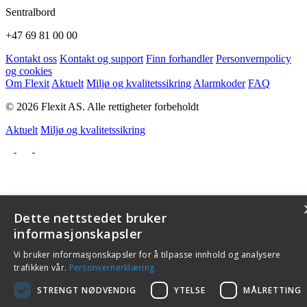
Sentralbord
+47 69 81 00 00
Kontakt oss
Kontakt og support
Finn forhandler
Personvernpolicy
og cookies
Om Flexit
Aktuelt
Miljø og kvalitetssikring
Alarmkoder
FAQ
© 2026 Flexit AS. Alle rettigheter forbeholdt
Aktuelt
Miljø og kvalitetssikring
Dette nettstedet bruker
informasjonskapsler
Vi bruker informasjonskapsler for å tilpasse innhold og analysere
trafikken vår.
Personvernerklæring
STRENGT NØDVENDIG
YTELSE
MÅLRETTING