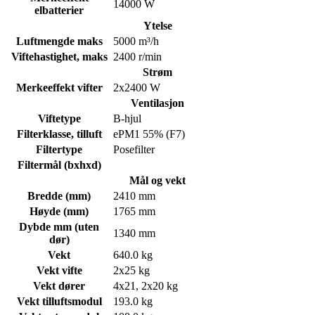
14000 W
elbatterier
Ytelse
Luftmengde maks
5000 m³/h
Viftehastighet, maks
2400 r/min
Strøm
Merkeeffekt vifter
2x2400 W
Ventilasjon
Viftetype
B-hjul
Filterklasse, tilluft
ePM1 55% (F7)
Filtertype
Posefilter
Filtermål (bxhxd)
Mål og vekt
Bredde (mm)
2410 mm
Høyde (mm)
1765 mm
Dybde mm (uten
1340 mm
dør)
Vekt
640.0 kg
Vekt vifte
2x25 kg
Vekt dører
4x21, 2x20 kg
Vekt tilluftsmodul
193.0 kg