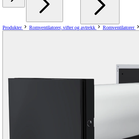
Produkter
Romventilatorer, vifter og avtrekk
Romventilatorer