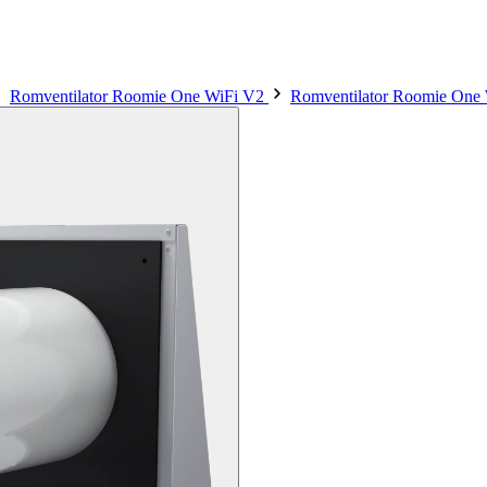
Romventilator Roomie One WiFi V2
Romventilator Roomie One 