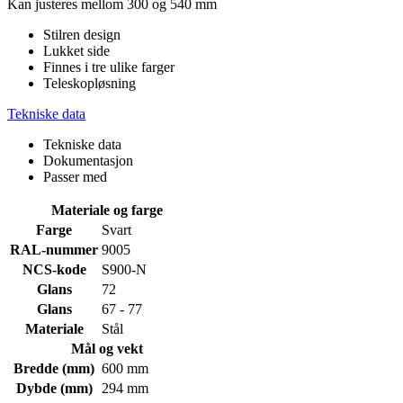
Kan justeres mellom 300 og 540 mm
Stilren design
Lukket side
Finnes i tre ulike farger
Teleskopløsning
Tekniske data
Tekniske data
Dokumentasjon
Passer med
Materiale og farge
Farge
Svart
RAL-nummer
9005
NCS-kode
S900-N
Glans
72
Glans
67 - 77
Materiale
Stål
Mål og vekt
Bredde (mm)
600 mm
Dybde (mm)
294 mm