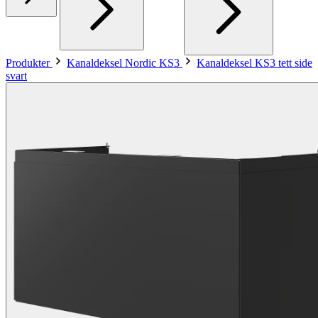
Produkter
Kanaldeksel Nordic KS3
Kanaldeksel KS3 tett side
svart