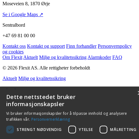
Moseveien 8, 1870 Ørje
Se i Google Maps ↗
Sentralbord
+47 69 81 00 00
Kontakt oss
Kontakt og support
Finn forhandler
Personvernpolicy
og cookies
Om Flexit
Aktuelt
Miljø og kvalitetssikring
Alarmkoder
FAQ
© 2026 Flexit AS. Alle rettigheter forbeholdt
Aktuelt
Miljø og kvalitetssikring
Dette nettstedet bruker
informasjonskapsler
Vi bruker informasjonskapsler for å tilpasse innhold og analysere
trafikken vår.
Personvernerklæring
STRENGT NØDVENDIG
YTELSE
MÅLRETTING