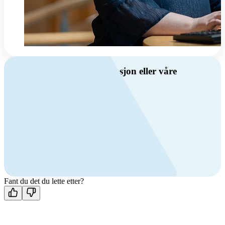
Har du spørsmål om ventilasjon eller våre
produkter?
Ring oss
Byggevare- og boligprodusentkunder
+47 69 81 00 10
VVS
+47 69 81 00 70
Man-fre: 08:00 - 14:00
Kontakt oss
Fant du det du lette etter?