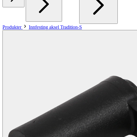
Produkter
Innfesting aksel Tradition-S