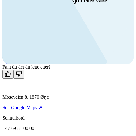
Har du spørsmål om ventilasjon eller våre
produkter?
Ring oss
Byggevare- og boligprodusentkunder
+47 69 81 00 10
VVS
+47 69 81 00 70
Man-fre: 08:00 - 14:00
Kontakt oss
Fant du det du lette etter?
Moseveien 8, 1870 Ørje
Se i Google Maps ↗
Sentralbord
+47 69 81 00 00