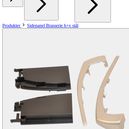
Produkter
Sidepanel Brasserie h+v stål