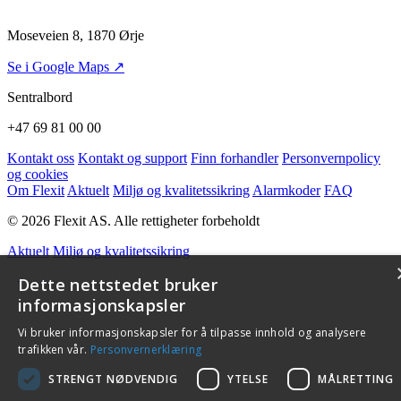
Moseveien 8, 1870 Ørje
Se i Google Maps ↗
Sentralbord
+47 69 81 00 00
Kontakt oss
Kontakt og support
Finn forhandler
Personvernpolicy
og cookies
Om Flexit
Aktuelt
Miljø og kvalitetssikring
Alarmkoder
FAQ
© 2026 Flexit AS. Alle rettigheter forbeholdt
Aktuelt
Miljø og kvalitetssikring
Dette nettstedet bruker
informasjonskapsler
Vi bruker informasjonskapsler for å tilpasse innhold og analysere
trafikken vår.
Personvernerklæring
STRENGT NØDVENDIG
YTELSE
MÅLRETTING