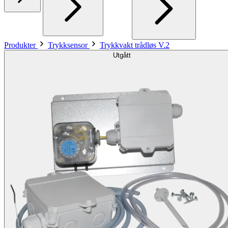
Produkter
Trykksensor
Trykkvakt trådløs V.2
Utgått