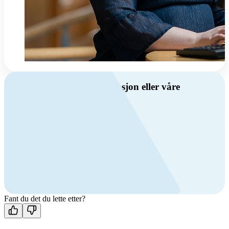
Har du spørsmål om ventilasjon eller våre
produkter?
Ring oss
Byggevare- og boligprodusentkunder
+47 69 81 00 10
VVS
+47 69 81 00 70
Man-fre: 08:00 - 14:00
Kontakt oss
Fant du det du lette etter?