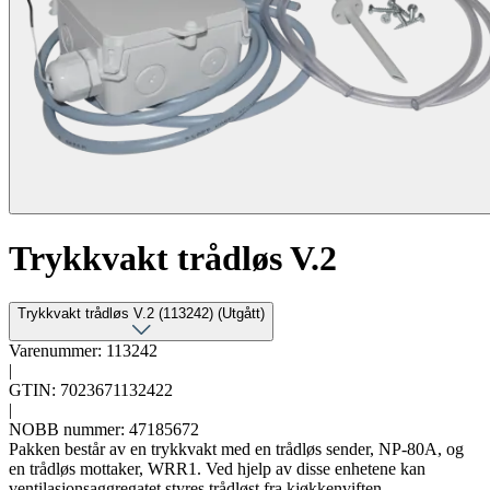
Trykkvakt trådløs V.2
Trykkvakt trådløs V.2 (113242) (Utgått)
Varenummer: 113242
|
GTIN: 7023671132422
|
NOBB nummer: 47185672
Pakken består av en trykkvakt med en trådløs sender, NP-80A, og
en trådløs mottaker, WRR1. Ved hjelp av disse enhetene kan
ventilasjonsaggregatet styres trådløst fra kjøkkenviften.