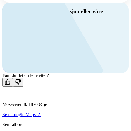
Har du spørsmål om ventilasjon eller våre
produkter?
Ring oss
Byggevare- og boligprodusentkunder
+47 69 81 00 10
VVS
+47 69 81 00 70
Man-fre: 08:00 - 14:00
Kontakt oss
Fant du det du lette etter?
Moseveien 8, 1870 Ørje
Se i Google Maps ↗
Sentralbord