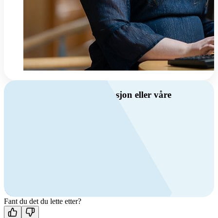
Har du spørsmål om ventilasjon eller våre
produkter?
Ring oss
Byggevare- og boligprodusentkunder
+47 69 81 00 10
VVS
+47 69 81 00 70
Man-fre: 08:00 - 14:00
Kontakt oss
Fant du det du lette etter?