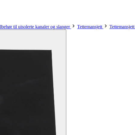
lbehør til uisolerte kanaler og slanger
Tettemansjett
Tettemansje