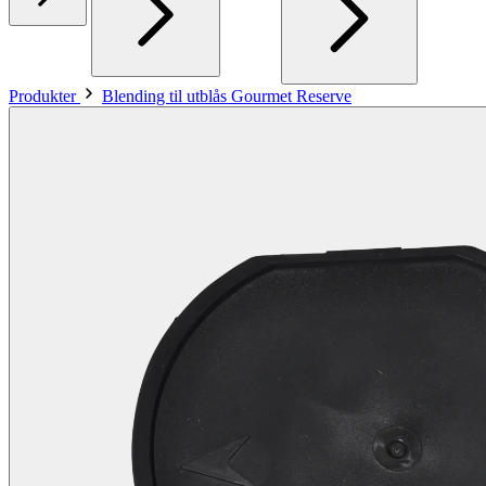
Produkter
Blending til utblås Gourmet Reserve